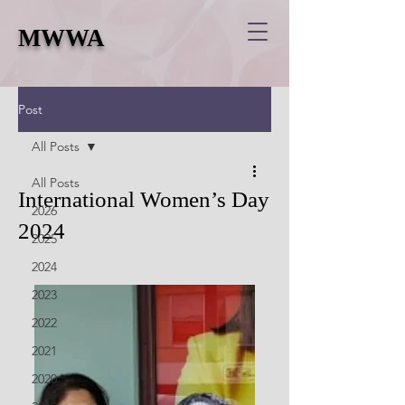
MWWA
Post
All Posts
All Posts
International Women’s Day
2026
2024
2025
2024
2023
2022
2021
2020