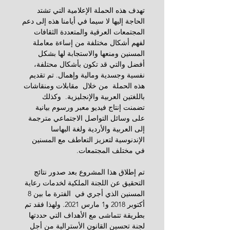
تهدف هذه الحملة الإعلامية التي تشتد 
الحاجة إليها لا سيما في أيامنا هذه إلى دعم 
المجتمعات العرقية والمتعددة الثقافات 
لفهم أشكال مختلفة من إساءة معاملة 
المسنين ومنعها والاستجابة لها بشكل 
أفضل والتي قد تكون بأشكال محتلفة، 
نفسية وجسدية ومالية وإهمال. تم تقديم 
هذه الحملة  من خلال  مقابلات ومنقاشات 
باللغتين العربية والإنجليزية.  وكذلك 
تضمنت إنتاج فيديو معبر ورسوم بيانية 
على وسائل التواصل الاجتماعي مترجمة 
إلى العربية والأردية ولغة البهاسا  
الإندنوسية لتعزيز التعاطف مع المسنين 
في مختلف المجتمعات.
تم إطلاق هذا المشروع بعد صدور نتائج 
التحقيق عن اللجنة الملكية لخدمات رعاية 
المسنين الذي أجري في  الفترة ما بين 8 
أكتوبر 2018 و1 مارس 2021. ولهذا فقد تم 
بطريقة تتماشى مع الأهداف التي حددتها 
لجنة تحسين القانون الأسترالية من أجل 