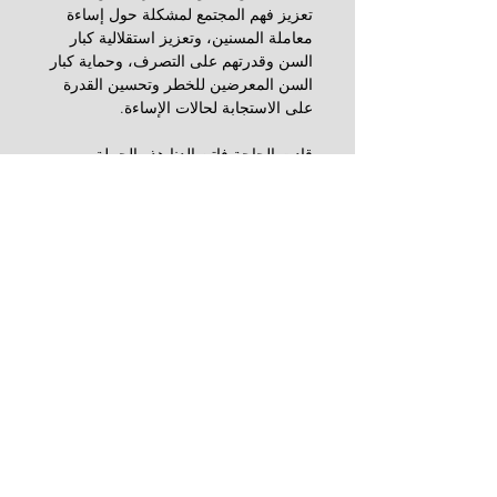
تعزيز فهم المجتمع لمشكلة حول إساءة 
معاملة المسنين، وتعزيز استقلالية كبار 
السن وقدرتهم على التصرف، وحماية كبار 
السن المعرضين للخطر وتحسين القدرة 
على الاستجابة لحالات الإساءة.
قادت الحاجة فاتن الدنا هذه الحملة 
الناجحة في وقت صعب للغاية من حياتها 
جسديًا وعاطفيًا حيث كانت تعتني بزوجها 
الراحل الحاج محمد الدنا الذي توفاه الله  
في مارس من العام الماضي. ومع ذلك لم 
تتردد في استكمال المشروع. وعندما 
سئلت عن ذلك، أجابت: “لقد سرني أن 
أغرس في قلوب المستمعين لا سيما 
الشبيبة منهم ، المحبة، والاحترام والرغبة 
في تكريم وحماية أحبائهم المسنين الذين 
هم في حاجة ماسة إلى الشعور بالحب 
والأمان في منازلهم أو حتى عند إيداعهم 
في مؤسسات تقدم لهم الرعاية التي لا 
تتوفر في المنزل . وأود أن أتقدم بالشكر 
بشكل خاص من جميع الضيوف المميزين 