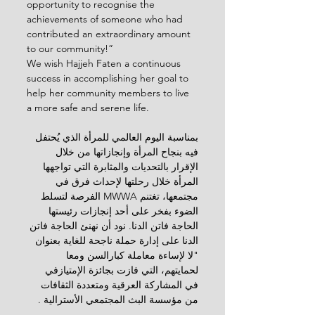
opportunity to recognise the 
achievements of someone who had 
contributed an extraordinary amount 
to our community!”
We wish Hajjeh Faten a continuous 
success in accomplishing her goal to 
help her community members to live 
a more safe and serene life.
بمناسبة اليوم العالمي للمرأة الذي يُحتفل 
فيه بنجاح المرأة وإنجازاتها من خلال 
الإقرار بالتحديات والمثابرة التي تواجهها 
المرأة خلال رحلتها لإحداث فرق في 
مجتمعها، تغتنم MWWA الفرصة لتسلط 
الضوء بفخر على أحد إنجازات رئيستها 
الحاجة فاتن الدنا. نود أن نهنئ الحاجة فاتن 
الدنا على إدارة حملة ناجحة للغاية بعنوان 
"لا لإساءة معاملة كبارالسن ومعا 
لحمايتهم، التي فازت بجائزة الإمتيازفي 
في المشاركة العرقية ومتعددة الثقافات 
من مؤسسة البث المجتمعي الأسترالية .